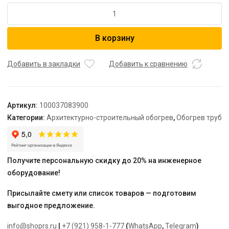
Количество
товара
Секция
В корзину
нагревательная
кабельная
TEPLOLUX
Добавить в закладки
Добавить к сравнению
Freezstop
Inside
DACHA-
Артикул:
100037083900
10-
Категории:
Архитектурно-строительный обогрев
,
Обогрев труб
5
Получите персональную скидку до 20% на инженерное
оборудование!
Присылайте смету или список товаров — подготовим
выгодное предложение.
info@shoprs.ru
|
+7 (921) 958-1-777
(
WhatsApp
,
Telegram
)