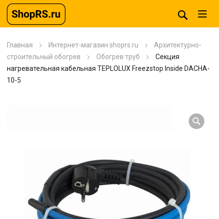
Главная
Интернет-магазин shoprs.ru
Архитектурно-
строительный обогрев
Обогрев труб
Секция
нагревательная кабельная TEPLOLUX Freezstop Inside DACHA-
10-5