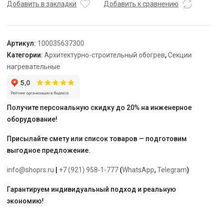
TEPLOLUX
Добавить в закладки
Добавить к сравнению
40SHTL-
LT-
2-
Артикул:
100035637300
0350-
Категории:
Архитектурно-строительный обогрев
,
Секции
040
нагревательные
Получите персональную скидку до 20% на инженерное
оборудование!
Присылайте смету или список товаров — подготовим
выгодное предложение.
info@shoprs.ru
|
+7 (921) 958-1-777
(
WhatsApp
,
Telegram
)
Гарантируем индивидуальный подход и реальную
экономию!