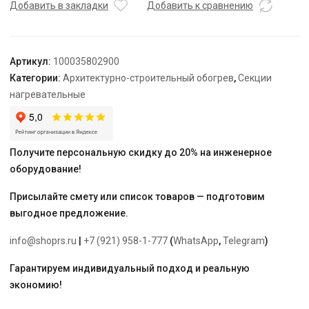
TEPLOLUX
Добавить в закладки
Добавить к сравнению
30SHTL-
LT-
3-
Артикул:
100035802900
1600-
Категории:
Архитектурно-строительный обогрев
,
Секции
40
нагревательные
Получите персональную скидку до 20% на инженерное
оборудование!
Присылайте смету или список товаров — подготовим
выгодное предложение.
info@shoprs.ru
|
+7 (921) 958-1-777
(
WhatsApp
,
Telegram
)
Гарантируем индивидуальный подход и реальную
экономию!