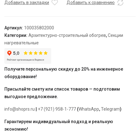
TEPLOLUX
Добавить в закладки
Добавить к сравнению
30SHTL-
LT-
3-
Артикул:
100035802000
0250-
Категории:
Архитектурно-строительный обогрев
,
Секции
40
нагревательные
Получите персональную скидку до 20% на инженерное
оборудование!
Присылайте смету или список товаров — подготовим
выгодное предложение.
info@shoprs.ru
|
+7 (921) 958-1-777
(
WhatsApp
,
Telegram
)
Гарантируем индивидуальный подход и реальную
экономию!