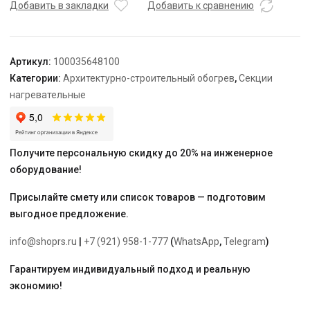
TEPLOLUX
Добавить в закладки
Добавить к сравнению
25SHTL-
LT-
2-
Артикул:
100035648100
1050-
Категории:
Архитектурно-строительный обогрев
,
Секции
040
нагревательные
Получите персональную скидку до 20% на инженерное
оборудование!
Присылайте смету или список товаров — подготовим
выгодное предложение.
info@shoprs.ru
|
+7 (921) 958-1-777
(
WhatsApp
,
Telegram
)
Гарантируем индивидуальный подход и реальную
экономию!