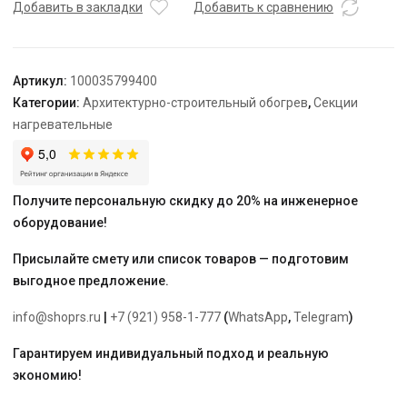
TEPLOLUX
Добавить в закладки
Добавить к сравнению
20SHTL-
LT-
3-
Артикул:
100035799400
1200-
Категории:
Архитектурно-строительный обогрев
,
Секции
40
нагревательные
Получите персональную скидку до 20% на инженерное
оборудование!
Присылайте смету или список товаров — подготовим
выгодное предложение.
info@shoprs.ru
|
+7 (921) 958-1-777
(
WhatsApp
,
Telegram
)
Гарантируем индивидуальный подход и реальную
экономию!