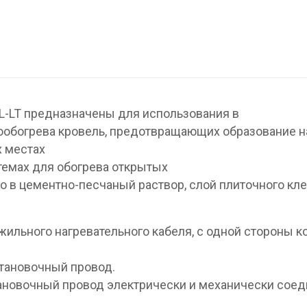
L-LT предназначены для использования в
ообогрева кровель, предотвращающих образование н
х местах
стемах для обогрева открытых
 в цементно-песчаный раствор, слой плиточного кле
жильного нагревательного кабеля, с одной стороны к
становочный провод.
новочный провод электрически и механически соед