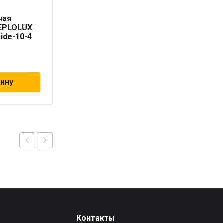
Секция
ная
нагревательная
TEPLOLUX
кабельная TEPLOLUX
side-10-4
Freezstop Inside-10-12
9 990
₽
зину
В корзину
Контакты