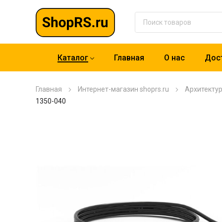
Каталог
Главная
О нас
Дост
Главная
Интернет-магазин shoprs.ru
Архитекту
1350-040