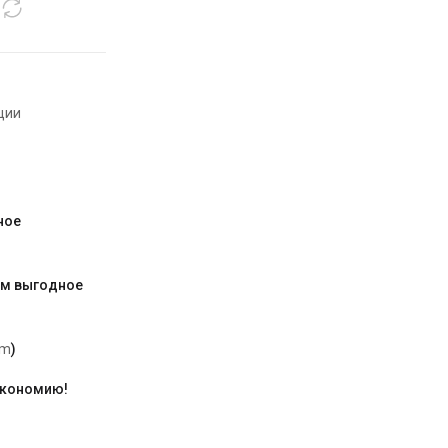
ции
ное
им выгодное
am
)
экономию!