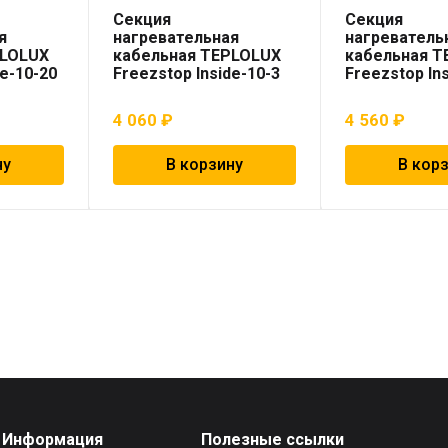
Секция
Секция
я
нагревательная
нагреватель
PLOLUX
кабельная TEPLOLUX
кабельная 
de-10-20
Freezstop Inside-10-3
Freezstop In
4 060
₽
4 560
₽
ну
В корзину
В кор
Информация
Полезные ссылки