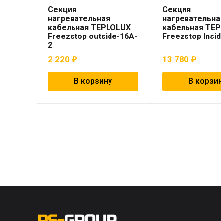
Секция
Секция
нагревательная
нагревательна
кабельная TEPLOLUX
кабельная TE
Freezstop outside-16A-
Freezstop Insi
2
2 220
₽
13 780
₽
В корзину
В корзи