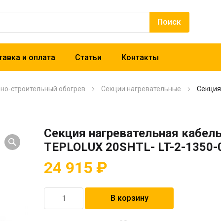
авка и оплата
Статьи
Контакты
рно-строительный обогрев
Секции нагревательные
Секция
Секция нагревательная кабел
TEPLOLUX 20SHTL- LT-2-1350-
24 915
₽
Количество
В корзину
товара
Секция