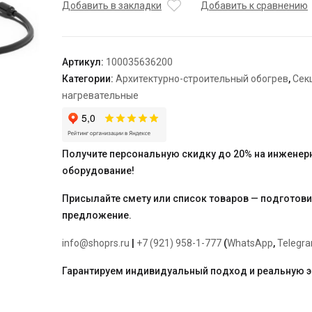
нагревательная
Добавить в закладки
Добавить к сравнению
кабельная
TEPLOLUX
20SHTL-
Артикул:
100035636200
LT-
Категории:
Архитектурно-строительный обогрев
,
Сек
2-
нагревательные
1350-
040
Получите персональную скидку до 20% на инженер
оборудование!
Присылайте смету или список товаров — подготов
предложение.
info@shoprs.ru
|
+7 (921) 958-1-777
(
WhatsApp
,
Telegr
Гарантируем индивидуальный подход и реальную 