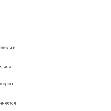
аледи в
я или
оторого
иняется