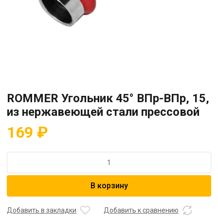
ROMMER Угольник 45° ВПр-ВПр, 15,
из нержавеющей стали прессовой
169
₽
Количество
товара
ROMMER
В корзину
Угольник
45°
ВПр-
Добавить в закладки
Добавить к сравнению