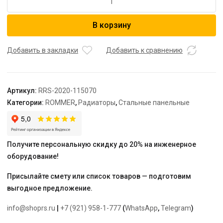
товара
ROMMER
В корзину
11/500/700
радиатор
стальной
Добавить в закладки
Добавить к сравнению
панельный
нижнее
правое
Артикул:
RRS-2020-115070
подключение
Категории:
ROMMER
,
Радиаторы
,
Стальные панельные
Ventil
Получите персональную скидку до 20% на инженерное
оборудование!
Присылайте смету или список товаров — подготовим
выгодное предложение.
info@shoprs.ru
|
+7 (921) 958-1-777
(
WhatsApp
,
Telegram
)