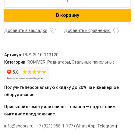
товара
ROMMER
В корзину
11/300/1200
радиатор
стальной
Добавить в закладки
Добавить к сравнению
панельный
боковое
подключение
Артикул:
RRS-2010-113120
Compact
Категории:
ROMMER
,
Радиаторы
,
Стальные панельные
Получите персональную скидку до 20% на инженерное
оборудование!
Присылайте смету или список товаров — подготовим
выгодное предложение.
info@shoprs.ru
|
+7 (921) 958-1-777
(
WhatsApp
,
Telegram
)