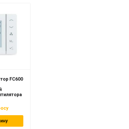
тор FC600
Универсальный
Интернет шлюз
й
UGE600 «SALUS»
нтилятора
росу
Цена по запросу
зину
В корзину