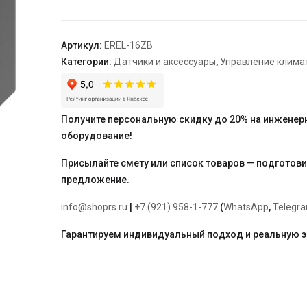
1x16A,
выход
NO-
Артикул:
EREL-16ZB
COM
Категории:
Датчики и аксессуары
,
Управление клима
"Engo"
Получите персональную скидку до 20% на инженер
оборудование!
Присылайте смету или список товаров — подготов
предложение.
info@shoprs.ru
|
+7 (921) 958-1-777
(
WhatsApp
,
Telegr
Гарантируем индивидуальный подход и реальную 