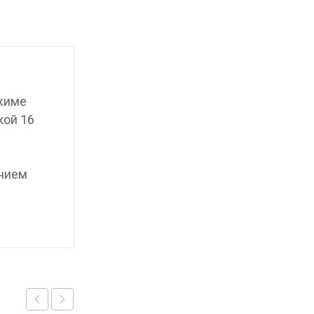
ежиме
кой 16
анием