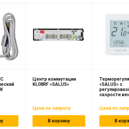
NC
Центр коммутации
Терморегуля
ческий
KL08RF «SALUS»
«SALUS» с
2W
регулировко
скорости ве
Цена по запросу
Цена по зап
ну
В корзину
В кор