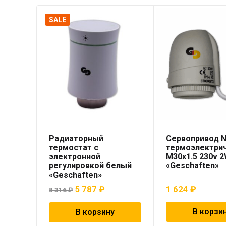
SALE
Радиаторный
Сервопривод 
термостат с
термоэлектри
электронной
M30x1.5 230v 
регулировкой белый
«Geschaften»
«Geschaften»
Первоначальная
Текущая
5 787
₽
1 624
₽
8 316
₽
цена
цена:
В корзи
В корзину
составляла
5
8
787 ₽.