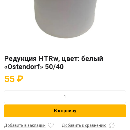
Редукция HTRw, цвет: белый
«Ostendorf» 50/40
55
₽
Количество
товара
Редукция
В корзину
HTRw,
цвет:
белый
Добавить в закладки
Добавить к сравнению