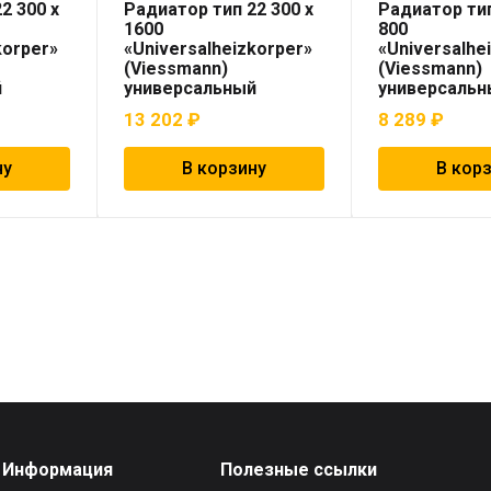
2 300 x
Радиатор тип 22 300 x
Радиатор тип
1600
800
korper»
«Universalheizkorper»
«Universalhe
(Viessmann)
(Viessmann)
й
универсальный
универсальн
13 202
₽
8 289
₽
ну
В корзину
В кор
Информация
Полезные ссылки