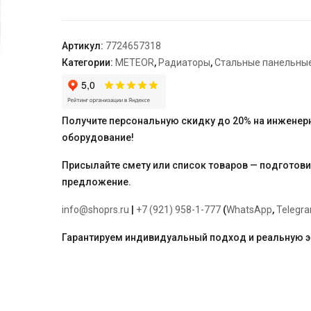
Classic
VK-
Profil
Артикул:
7724657318
33/300/1800
Категории:
METEOR
,
Радиаторы
,
Стальные панельны
ra
Получите персональную скидку до 20% на инженер
оборудование!
Присылайте смету или список товаров — подготов
предложение.
info@shoprs.ru
|
+7 (921) 958-1-777
(
WhatsApp
,
Telegr
Гарантируем индивидуальный подход и реальную 