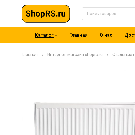
Каталог
Главная
О нас
Дост
Главная
Интернет-магазин shoprs.ru
Стальные 