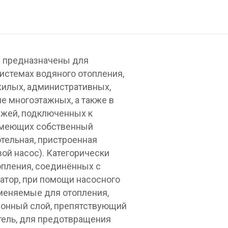
c предназначены для
истемах водяного отопления,
жилых, административных,
ле многоэтажных, а также в
джей, подключенных к
 имеющих собственный
отельная, пристроенная
вой насос). Категорически
опления, соединённых с
атор, при помощи насосного
меняемые для отопления,
онный слой, препятствующий
тель, для предотвращения