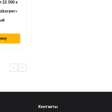
 22 300 x
Н-обр узел угловой
3/4″ евро с
izkorper»
встроенными кранами
и переход 1/2″ НР х
ый
3/4″ НР «Geschaften»
1 479
₽
зину
В корзину
Контакты