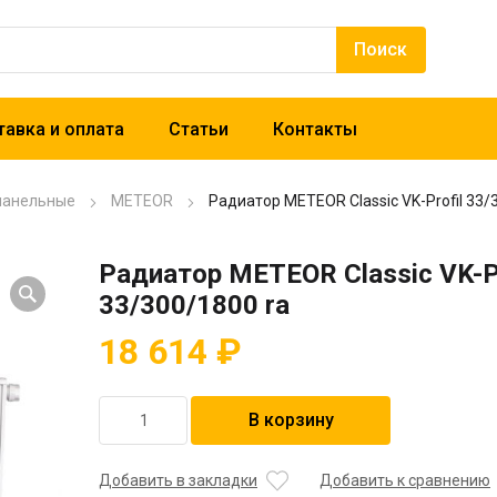
авка и оплата
Статьи
Контакты
панельные
METEOR
Радиатор METEOR Classic VK-Profil 33/
Радиатор METEOR Classic VK-Pr
33/300/1800 ra
18 614
₽
Количество
В корзину
товара
Радиатор
METEOR
Добавить в закладки
Добавить к сравнению