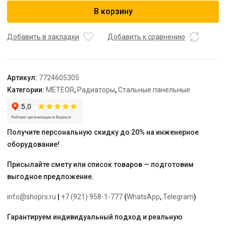
Радиатор
В корзину
METEOR
Classic
K-
Добавить в закладки
Добавить к сравнению
Profil
22/300/500
Артикул:
7724605305
Категории:
METEOR
,
Радиаторы
,
Стальные панельные
Получите персональную скидку до 20% на инженерное
оборудование!
Присылайте смету или список товаров — подготовим
выгодное предложение.
info@shoprs.ru
|
+7 (921) 958-1-777
(
WhatsApp
,
Telegram
)
Гарантируем индивидуальный подход и реальную