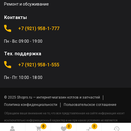
Ремонт и обсуживание
Контакты
+7 (921) 958-1-777
Пн - Вс: 09:00 - 19:00
Тех. поддержка
+7 (921) 958-1-555
Пн - Пт: 10:00 - 18:00
© 2025 Shoprs.ru — интернет-магазин котлов и запчастей
Политика конфиденциальности
Пользовательское соглашение
Обращаем ваше внимание на то, что вся представленная на сайте информация носит
исключительно информационный характер и ни при каких условиях не является
0
0
0
публичной офертой определяемой положениями Статьи 437(2) Гражданского кодекса