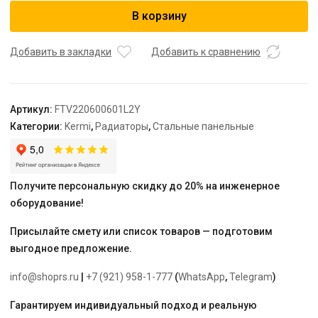
Радиатор,
В корзину
FTV
22,
100*600*600,
Добавить в закладки
Добавить к сравнению
X2
Inside,
L,
Артикул:
FTV220600601L2Y
RAL
Категории:
Kermi
,
Радиаторы
,
Стальные панельные
9016
(белый),
Kermi
Получите персональную скидку до 20% на инженерное
оборудование!
Присылайте смету или список товаров — подготовим
выгодное предложение.
info@shoprs.ru
|
+7 (921) 958-1-777
(
WhatsApp
,
Telegram
)
Гарантируем индивидуальный подход и реальную