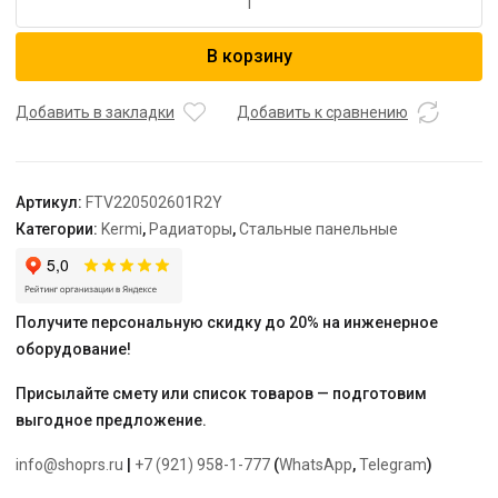
товара
Радиатор,
В корзину
FTV
22,
100*500*2600,
Добавить в закладки
Добавить к сравнению
X2
Inside,
R,
Артикул:
FTV220502601R2Y
RAL
Категории:
Kermi
,
Радиаторы
,
Стальные панельные
9016
(белый),
Kermi
Получите персональную скидку до 20% на инженерное
оборудование!
Присылайте смету или список товаров — подготовим
выгодное предложение.
info@shoprs.ru
|
+7 (921) 958-1-777
(
WhatsApp
,
Telegram
)