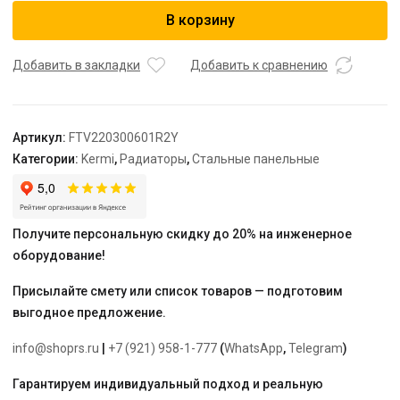
Радиатор,
В корзину
FTV
22,
100*300*600,
Добавить в закладки
Добавить к сравнению
X2
Inside,
R,
Артикул:
FTV220300601R2Y
RAL
Категории:
Kermi
,
Радиаторы
,
Стальные панельные
9016
(белый),
Kermi
Получите персональную скидку до 20% на инженерное
оборудование!
Присылайте смету или список товаров — подготовим
выгодное предложение.
info@shoprs.ru
|
+7 (921) 958-1-777
(
WhatsApp
,
Telegram
)
Гарантируем индивидуальный подход и реальную