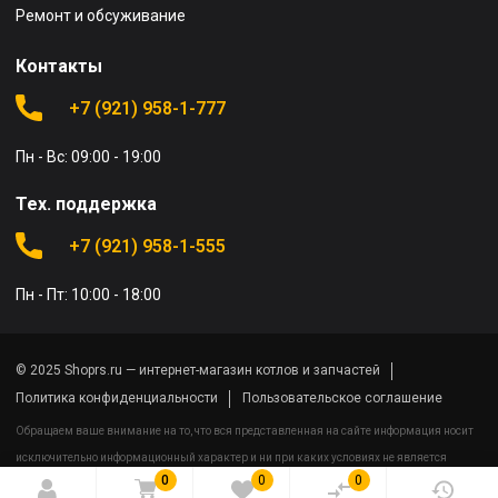
Ремонт и обсуживание
Контакты
+7 (921) 958-1-777
Пн - Вс: 09:00 - 19:00
Тех. поддержка
+7 (921) 958-1-555
Пн - Пт: 10:00 - 18:00
© 2025 Shoprs.ru — интернет-магазин котлов и запчастей
Политика конфиденциальности
Пользовательское соглашение
Обращаем ваше внимание на то, что вся представленная на сайте информация носит
исключительно информационный характер и ни при каких условиях не является
0
0
0
публичной офертой определяемой положениями Статьи 437(2) Гражданского кодекса