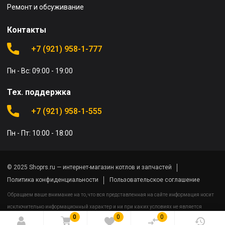
Ремонт и обсуживание
Контакты
+7 (921) 958-1-777
Пн - Вс: 09:00 - 19:00
Тех. поддержка
+7 (921) 958-1-555
Пн - Пт: 10:00 - 18:00
© 2025 Shoprs.ru — интернет-магазин котлов и запчастей
Политика конфиденциальности
Пользовательское соглашение
Обращаем ваше внимание на то, что вся представленная на сайте информация носит
исключительно информационный характер и ни при каких условиях не является
0
0
0
публичной офертой определяемой положениями Статьи 437(2) Гражданского кодекса