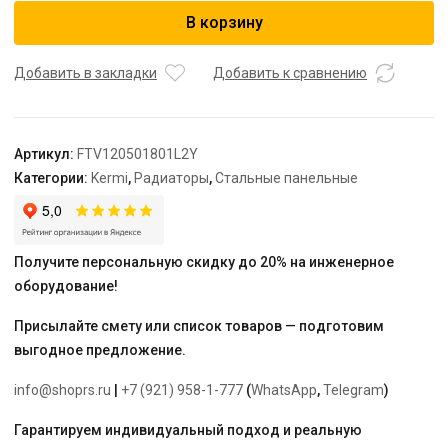
Радиатор,
В корзину
FTV
12,
64*500*1800,
Добавить в закладки
Добавить к сравнению
X2
Inside,
L,
Артикул:
FTV120501801L2Y
RAL
Категории:
Kermi
,
Радиаторы
,
Стальные панельные
9016
(белый),
Kermi
Получите персональную скидку до 20% на инженерное
оборудование!
Присылайте смету или список товаров — подготовим
выгодное предложение.
info@shoprs.ru
|
+7 (921) 958-1-777
(
WhatsApp
,
Telegram
)
Гарантируем индивидуальный подход и реальную