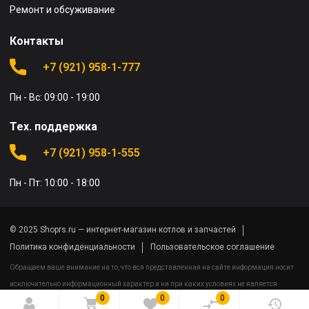
Ремонт и обсуживание
Контакты
+7 (921) 958-1-777
Пн - Вс: 09:00 - 19:00
Тех. поддержка
+7 (921) 958-1-555
Пн - Пт: 10:00 - 18:00
© 2025 Shoprs.ru — интернет-магазин котлов и запчастей
Политика конфиденциальности
Пользовательское соглашение
Обращаем ваше внимание на то, что вся представленная на сайте информация носит
исключительно информационный характер и ни при каких условиях не является
0
0
0
публичной офертой определяемой положениями Статьи 437(2) Гражданского кодекса