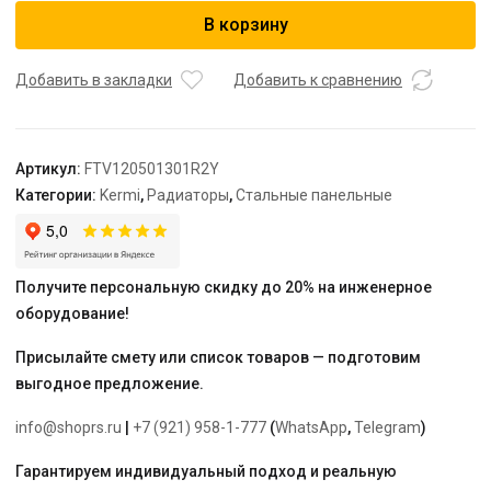
Радиатор,
В корзину
FTV
12,
64*500*1300,
Добавить в закладки
Добавить к сравнению
X2
Inside,
R,
Артикул:
FTV120501301R2Y
RAL
Категории:
Kermi
,
Радиаторы
,
Стальные панельные
9016
(белый),
Kermi
Получите персональную скидку до 20% на инженерное
оборудование!
Присылайте смету или список товаров — подготовим
выгодное предложение.
info@shoprs.ru
|
+7 (921) 958-1-777
(
WhatsApp
,
Telegram
)
Гарантируем индивидуальный подход и реальную