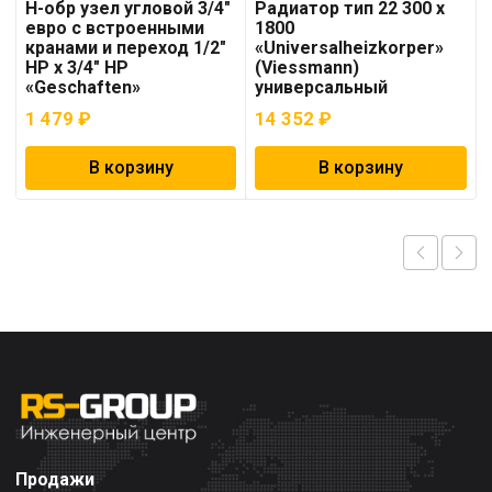
Н-обр узел угловой 3/4″
Радиатор тип 22 300 x
евро с встроенными
1800
кранами и переход 1/2″
«Universalheizkorper»
НР х 3/4″ НР
(Viessmann)
«Geschaften»
универсальный
1 479
₽
14 352
₽
В корзину
В корзину
Продажи