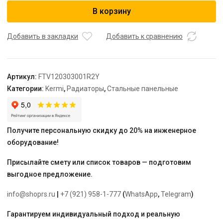
Радиатор,
В корзину
FTV
12,
64*300*3000,
Добавить в закладки
Добавить к сравнению
X2
Inside,
R,
Артикул:
FTV120303001R2Y
RAL
Категории:
Kermi
,
Радиаторы
,
Стальные панельные
9016
(белый),
Kermi
Получите персональную скидку до 20% на инженерное
оборудование!
Присылайте смету или список товаров — подготовим
выгодное предложение.
info@shoprs.ru
|
+7 (921) 958-1-777
(
WhatsApp
,
Telegram
)
Гарантируем индивидуальный подход и реальную