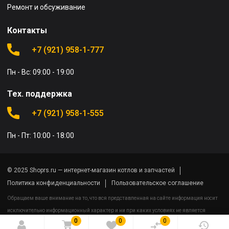
Ремонт и обсуживание
Контакты
+7 (921) 958-1-777
Пн - Вс: 09:00 - 19:00
Тех. поддержка
+7 (921) 958-1-555
Пн - Пт: 10:00 - 18:00
© 2025 Shoprs.ru — интернет-магазин котлов и запчастей
Политика конфиденциальности
Пользовательское соглашение
Обращаем ваше внимание на то, что вся представленная на сайте информация носит
исключительно информационный характер и ни при каких условиях не является
0
0
0
публичной офертой определяемой положениями Статьи 437(2) Гражданского кодекса