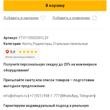
Радиатор,
В корзину
FTV
11,
61*500*2300,
Добавить в закладки
Добавить к сравнению
L,
RAL
9016
Артикул:
FTV110502301L2Y
(белый)
Категории:
Kermi
,
Радиаторы
,
Стальные панельные
Kermi
Получите персональную скидку до 20% на инженерное
оборудование!
Присылайте смету или список товаров — подготовим
выгодное предложение.
info@shoprs.ru
|
+7 (921) 958-1-777
(
WhatsApp
,
Telegram
)
Гарантируем индивидуальный подход и реальную