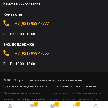
Ремонт и обсуживание
Контакты
+7 (921) 958-1-777
Пн - Вс: 09:00 - 19:00
Тех. поддержка
+7 (921) 958-1-555
Пн - Пт: 10:00 - 18:00
© 2025 Shoprs.ru — интернет-магазин котлов и запчастей
Политика конфиденциальности
Пользовательское соглашение
Обращаем ваше внимание на то, что вся представленная на сайте информация носит
исключительно информационный характер и ни при каких условиях не является
0
0
0
публичной офертой определяемой положениями Статьи 437(2) Гражданского кодекса