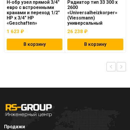
Н-обр узел прямой 3/4″
Радиатор тип 33 300 x
евро с встроенными
2600
кранами и переход 1/2″
«Universalheizkorper»
НР х 3/4″ НР
(Viessmann)
«Geschaften»
универсальный
1 623
₽
26 238
₽
В корзину
В корзину
Продажи