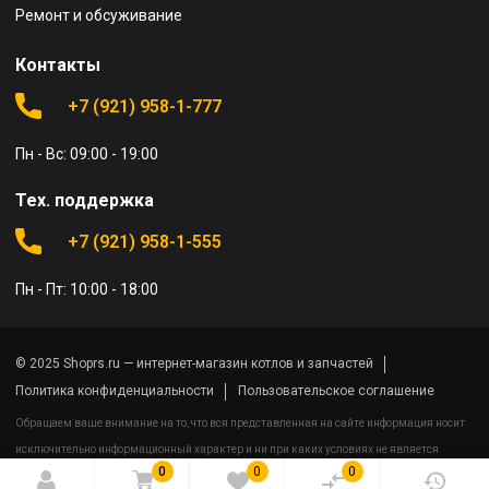
Ремонт и обсуживание
Контакты
+7 (921) 958-1-777
Пн - Вс: 09:00 - 19:00
Тех. поддержка
+7 (921) 958-1-555
Пн - Пт: 10:00 - 18:00
© 2025 Shoprs.ru — интернет-магазин котлов и запчастей
Политика конфиденциальности
Пользовательское соглашение
Обращаем ваше внимание на то, что вся представленная на сайте информация носит
исключительно информационный характер и ни при каких условиях не является
0
0
0
публичной офертой определяемой положениями Статьи 437(2) Гражданского кодекса