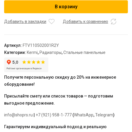
Радиатор,
В корзину
FTV
11,
61*500*2000,
Добавить в закладки
Добавить к сравнению
R,
RAL
9016
Артикул:
FTV110502001R2Y
(белый)
Категории:
Kermi
,
Радиаторы
,
Стальные панельные
Kermi
Получите персональную скидку до 20% на инженерное
оборудование!
Присылайте смету или список товаров — подготовим
выгодное предложение.
info@shoprs.ru
|
+7 (921) 958-1-777
(
WhatsApp
,
Telegram
)
Гарантируем индивидуальный подход и реальную