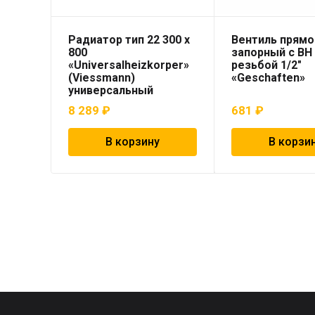
Радиатор тип 22 300 x
Вентиль прямо
800
запорный с ВН
«Universalheizkorper»
резьбой 1/2″
(Viessmann)
«Geschaften»
универсальный
8 289
₽
681
₽
В корзину
В корзи