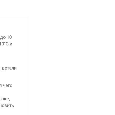
до 10
10°C и
е детали
я чего
овке,
новить