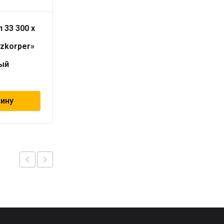
 33 300 x
Радиатор тип 33 300 x
800
izkorper»
«Universalheizkorper»
(Viessmann)
ый
универсальный
11 349
₽
зину
В корзину