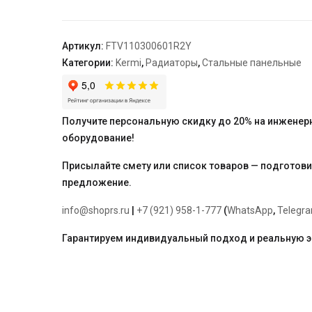
11,
61*300*600,
R,
Артикул:
FTV110300601R2Y
RAL
Категории:
Kermi
,
Радиаторы
,
Стальные панельные
9016
(белый)
Kermi
Получите персональную скидку до 20% на инженер
оборудование!
Присылайте смету или список товаров — подготов
предложение.
info@shoprs.ru
|
+7 (921) 958-1-777
(
WhatsApp
,
Telegr
Гарантируем индивидуальный подход и реальную 