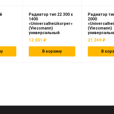
й
Радиатор тип 22 300 x
Радиатор тип
1400
2000
«Universalheizkorper»
«Universalhe
(Viessmann)
(Viessmann)
универсальный
универсальн
12 051
₽
21 249
₽
ну
В корзину
В кор