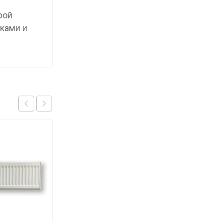
рой
ками и