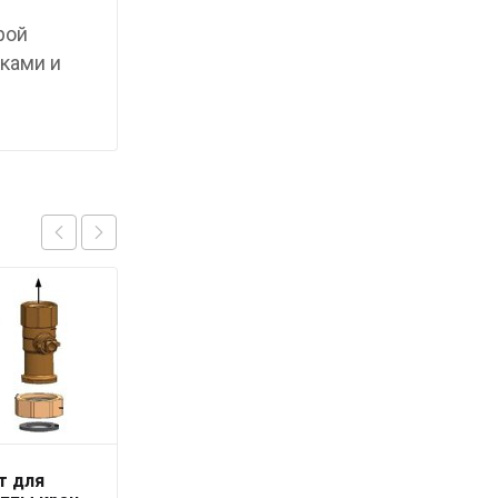
рой
ками и
т для