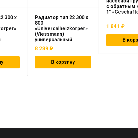
насосной гр
с обратным 
1″ «Geschaft
2 300 x
Радиатор тип 22 300 x
800
1 841
₽
korper»
«Universalheizkorper»
(Viessmann)
й
универсальный
В кор
8 289
₽
ну
В корзину