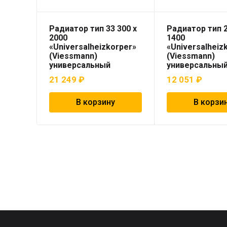
Радиатор тип 33 300 x
Радиатор тип 2
2000
1400
«Universalheizkorper»
«Universalheiz
(Viessmann)
(Viessmann)
универсальный
универсальны
21 249
₽
12 051
₽
В корзину
В корзи