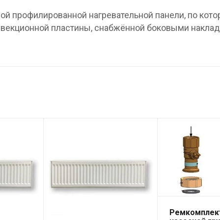
ной профилированной нагревательной панели, по кото
онвекционной пластины, снабжённой боковыми наклад
Ремкомплек