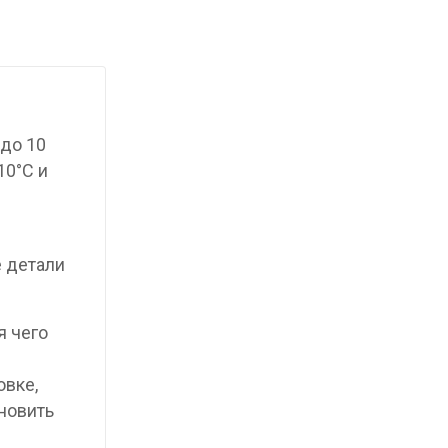
до 10
10°C и
е детали
я чего
овке,
новить