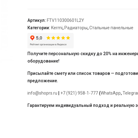
11,
61*300*600,
L,
Артикул:
FTV110300601L2Y
RAL
Категории:
Kermi
,
Радиаторы
,
Стальные панельные
9016
(белый)
Kermi
Получите персональную скидку до 20% на инженер
оборудование!
Присылайте смету или список товаров — подготов
предложение.
info@shoprs.ru
|
+7 (921) 958-1-777
(
WhatsApp
,
Telegr
Гарантируем индивидуальный подход и реальную 