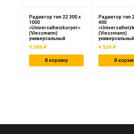
Радиатор тип 22 300 x
Радиатор тип 2
1000
400
«Universalheizkorper»
«Universalheiz
(Viessmann)
(Viessmann)
универсальный
универсальны
9 588
₽
4 524
₽
В корзину
В корзи