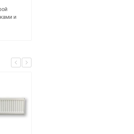
рой
ками и