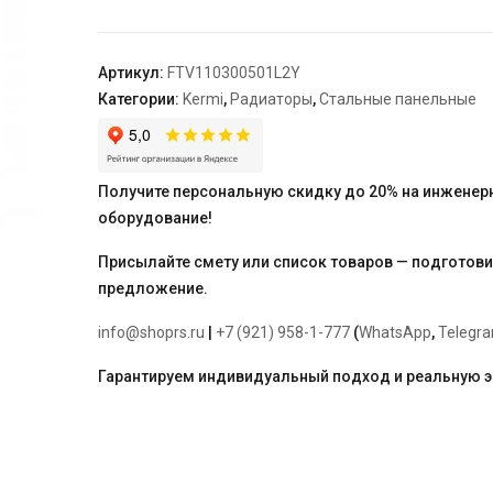
11,
61*300*500,
L,
Артикул:
FTV110300501L2Y
RAL
Категории:
Kermi
,
Радиаторы
,
Стальные панельные
9016
(белый),
Kermi
Получите персональную скидку до 20% на инженер
оборудование!
Присылайте смету или список товаров — подготов
предложение.
info@shoprs.ru
|
+7 (921) 958-1-777
(
WhatsApp
,
Telegr
Гарантируем индивидуальный подход и реальную 