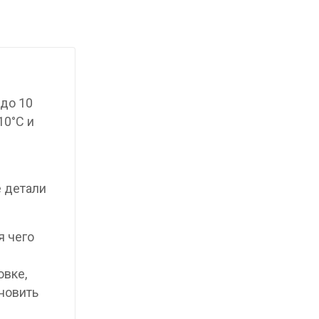
до 10
10°C и
е детали
я чего
овке,
новить