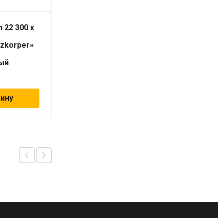
 22 300 x
Радиатор тип 22 300 х
600
izkorper»
«Universalheizkorper»
(Viessmann)
ый
универсальный
7 139
₽
зину
В корзину