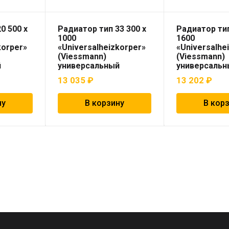
0 500 x
Радиатор тип 33 300 x
Радиатор тип
1000
1600
korper»
«Universalheizkorper»
«Universalhe
(Viessmann)
(Viessmann)
й
универсальный
универсальн
13 035
₽
13 202
₽
ну
В корзину
В кор