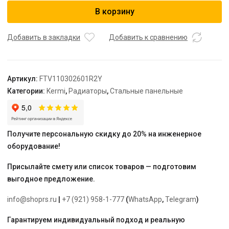
Радиатор,
В корзину
FTV
11,
61*300*2600,
Добавить в закладки
Добавить к сравнению
R,
RAL
9016
Артикул:
FTV110302601R2Y
(белый)
Категории:
Kermi
,
Радиаторы
,
Стальные панельные
Kermi
Получите персональную скидку до 20% на инженерное
оборудование!
Присылайте смету или список товаров — подготовим
выгодное предложение.
info@shoprs.ru
|
+7 (921) 958-1-777
(
WhatsApp
,
Telegram
)
Гарантируем индивидуальный подход и реальную