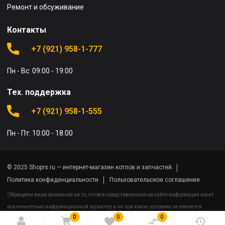
Ремонт и обсуживание
Контакты
+7 (921) 958-1-777
Пн - Вс: 09:00 - 19:00
Тех. поддержка
+7 (921) 958-1-555
Пн - Пт: 10:00 - 18:00
© 2025 Shoprs.ru — интернет-магазин котлов и запчастей
Политика конфиденциальности
Пользовательское соглашение
Обращаем ваше внимание на то, что вся представленная на сайте информация носит
исключительно информационный характер и ни при каких условиях не является
0
0
0
публичной офертой определяемой положениями Статьи 437(2) Гражданского кодекса