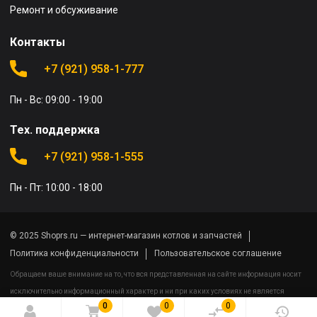
Ремонт и обсуживание
Контакты
+7 (921) 958-1-777
Пн - Вс: 09:00 - 19:00
Тех. поддержка
+7 (921) 958-1-555
Пн - Пт: 10:00 - 18:00
© 2025 Shoprs.ru — интернет-магазин котлов и запчастей
Политика конфиденциальности
Пользовательское соглашение
Обращаем ваше внимание на то, что вся представленная на сайте информация носит
исключительно информационный характер и ни при каких условиях не является
0
0
0
публичной офертой определяемой положениями Статьи 437(2) Гражданского кодекса