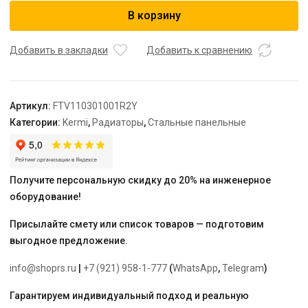
Радиатор,
В корзину
FTV
11,
61*300*1000,
Добавить в закладки
Добавить к сравнению
R,
RAL
9016
Артикул:
FTV110301001R2Y
(белый)
Категории:
Kermi
,
Радиаторы
,
Стальные панельные
Kermi
Получите персональную скидку до 20% на инженерное
оборудование!
Присылайте смету или список товаров — подготовим
выгодное предложение.
info@shoprs.ru
|
+7 (921) 958-1-777
(
WhatsApp
,
Telegram
)
Гарантируем индивидуальный подход и реальную