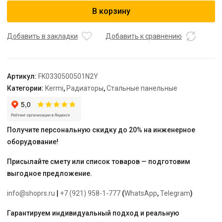
Радиатор,
В корзину
FK0
33,
155*500*500,
Добавить в закладки
Добавить к сравнению
X2
Inside,
RAL
Артикул:
FK0330500501N2Y
9016
Категории:
Kermi
,
Радиаторы
,
Стальные панельные
(белый),
Kermi
Получите персональную скидку до 20% на инженерное
оборудование!
Присылайте смету или список товаров — подготовим
выгодное предложение.
info@shoprs.ru
|
+7 (921) 958-1-777
(
WhatsApp
,
Telegram
)
Гарантируем индивидуальный подход и реальную