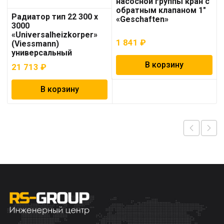
насосной группы кран с
обратным клапаном 1″
Радиатор тип 22 300 x
«Geschaften»
3000
«Universalheizkorper»
1 841
₽
(Viessmann)
универсальный
В корзину
21 713
₽
В корзину