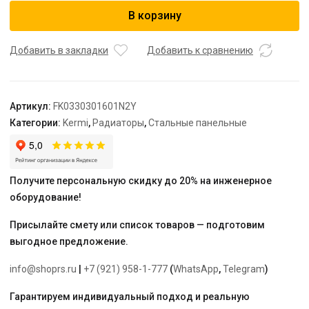
Радиатор,
В корзину
FK0
33,
155*300*1600,
Добавить в закладки
Добавить к сравнению
X2
Inside,
RAL
Артикул:
FK0330301601N2Y
9016
Категории:
Kermi
,
Радиаторы
,
Стальные панельные
(белый),
Kermi
Получите персональную скидку до 20% на инженерное
оборудование!
Присылайте смету или список товаров — подготовим
выгодное предложение.
info@shoprs.ru
|
+7 (921) 958-1-777
(
WhatsApp
,
Telegram
)
Гарантируем индивидуальный подход и реальную