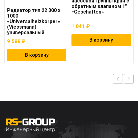
насосной группы кран с
обратным клапаном 1″
Радиатор тип 22 300 x
«Geschaften»
1000
«Universalheizkorper»
1 841
₽
(Viessmann)
универсальный
В корзину
9 588
₽
В корзину