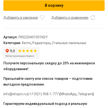
Радиатор,
В корзину
FK0
22,
100*400*1000,
Добавить в закладки
Добавить к сравнению
X2
Inside,
RAL
Артикул:
FK0220401001N2Y
9016
Категории:
Kermi
,
Радиаторы
,
Стальные панельные
(белый),
Kermi
Получите персональную скидку до 20% на инженерное
оборудование!
Присылайте смету или список товаров — подготовим
выгодное предложение.
info@shoprs.ru
|
+7 (921) 958-1-777
(
WhatsApp
,
Telegram
)
Гарантируем индивидуальный подход и реальную