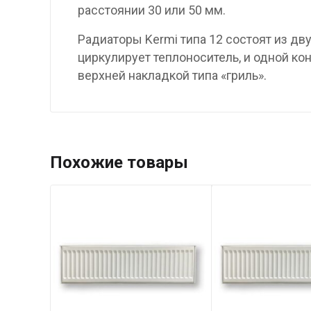
расстоянии 30 или 50 мм.
Радиаторы Kermi типа 12 состоят из д
циркулирует теплоноситель, и одной к
верхней накладкой типа «гриль».
Похожие товары