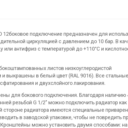
KO 12боковое подключение предназначен для исполь
дительной циркуляцией с давлением до 10 бар. В ка
у или антифриз с температурой до +110°C и кислотн
убокоштампованных листов низкоуглеродистой
 и выкрашены в белый цвет (RAL 9016). Все стальны
сфатирования и двухслойного лакирования.
ены для бокового подключения. Благодаря наличию 
нней резьбой G 1/2″ можно подключить радиатор как
дней стороне радиатора имеются специальные приваре
водить в заводской упаковке, чтобы не повредить п
 Кронштейны можно установить двумя способами: на