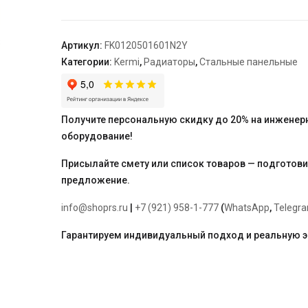
12,
64*500*1600,
X2
Артикул:
FK0120501601N2Y
Inside,
Категории:
Kermi
,
Радиаторы
,
Стальные панельные
RAL
9016
(белый),
Kermi
Получите персональную скидку до 20% на инженер
оборудование!
Присылайте смету или список товаров — подготов
предложение.
info@shoprs.ru
|
+7 (921) 958-1-777
(
WhatsApp
,
Telegr
Гарантируем индивидуальный подход и реальную 