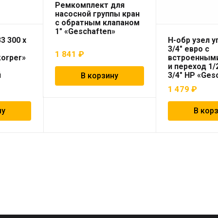
Ремкомплект для
насосной группы кран
с обратным клапаном
1″ «Geschaften»
3 300 x
Н-обр узел у
3/4″ евро с
1 841
₽
korper»
встроенным
и переход 1/
й
3/4″ НР «Ges
В корзину
1 479
₽
ну
В кор