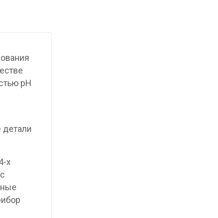
зования
честве
остью pH
е детали
4-х
 с
нные
рибор