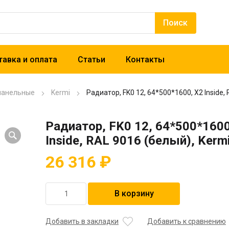
авка и оплата
Статьи
Контакты
панельные
Kermi
Радиатор, FK0 12, 64*500*1600, X2 Inside,
Радиатор, FK0 12, 64*500*1600
Inside, RAL 9016 (белый), Kerm
26 316
₽
Количество
В корзину
товара
Радиатор,
FK0
Добавить в закладки
Добавить к сравнению