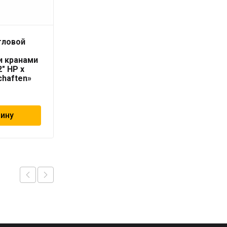
гловой
Вентиль угловой
термостатический с
и кранами
ВН резьбой 1/2″
2″ НР х
«Geschaften»
chaften»
1 073
₽
зину
В корзину