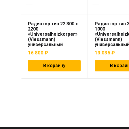
Радиатор тип 22 300 x
Радиатор тип 3
2200
1000
«Universalheizkorper»
«Universalheiz
(Viessmann)
(Viessmann)
универсальный
универсальны
16 800
₽
13 035
₽
В корзину
В корзи