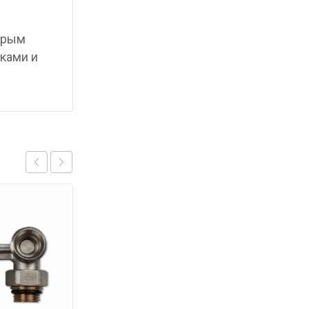
торым
ками и