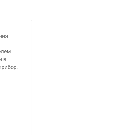
ния
елем
и в
прибор.