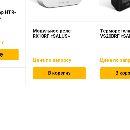
ор HTR-
»
Модульное реле
Терморегул
RX10RF «SALUS»
VS20BRF «SA
су
ну
Цена по запросу
Цена по зап
В корзину
В кор