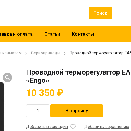
авка и оплата
Статьи
Контакты
е климатом
Сервоприводы
Проводной терморегулятор EAS
Проводной терморегулятор EA
«Engo»
10 350
₽
Количество
В корзину
товара
Проводной
терморегулятор
Добавить в закладки
Добавить к сравнению