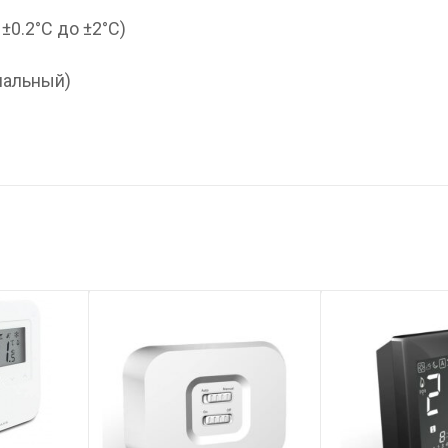
±0.2°C до ±2°C)
иальный)