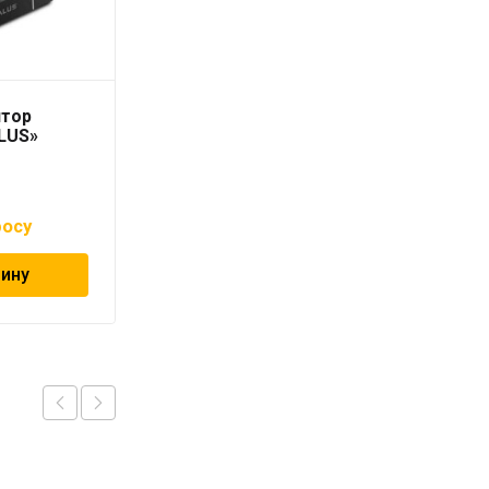
ятор
Центр коммутации
LUS»
KL08RF «SALUS»
росу
Цена по запросу
зину
В корзину