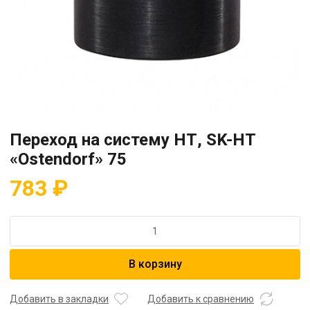
Переход на систему НТ, SK-HT
«Ostendorf» 75
783
₽
Количество
товара
Переход
В корзину
на
систему
НТ,
Добавить в закладки
Добавить к сравнению