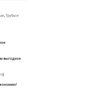
ые
,
Трубы и
ное
им выгодное
am
)
экономию!