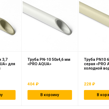
 3,7
Труба PN-10 50х4,6 мм
Труба PN10 6
UA» для
«PRO AQUA»
серая «PRO 
ы
холодной во
404
₽
228
₽
ну
В корзину
В кор