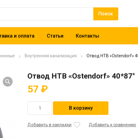
авка и оплата
Статьи
Контакты
ионные
Внутренняя канализация
Отвод HTB «Ostendorf» 4
Отвод HTB «Ostendorf» 40*87°
57
₽
Количество
В корзину
товара
Отвод
HTB
Добавить в закладки
Добавить к сравнению
"Ostendorf"