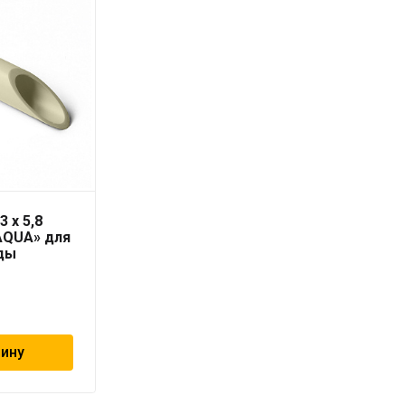
3 x 5,8
Труба PN10 125 x 11,4
AQUA» для
«PRO AQUA» для
ды
холодной воды
3 453
₽
зину
В корзину