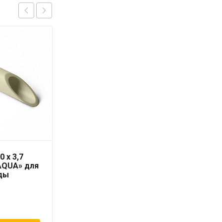
0 x 3,7
Труба PN16/SDR 6
AQUA» для
RUBIS 25 x 4,2 серая
ды
«PRO AQUA»
147
₽