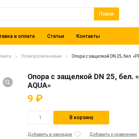
авка и оплата
Статьи
Контакты
тинги
Полипропиленовые
Опора с защелкой DN 25, бел. «
Опора с защелкой DN 25, бел. 
AQUA»
9
₽
Количество
В корзину
товара
Опора
с
Добавить в закладки
Добавить к сравнению