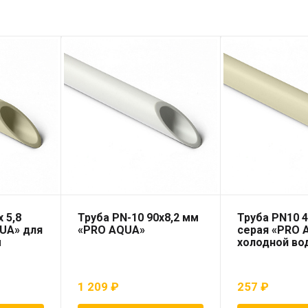
 5,8
Труба PN-10 90х8,2 мм
Труба PN10 4
UA» для
«PRO AQUA»
серая «PRO 
ы
холодной во
1 209
₽
257
₽