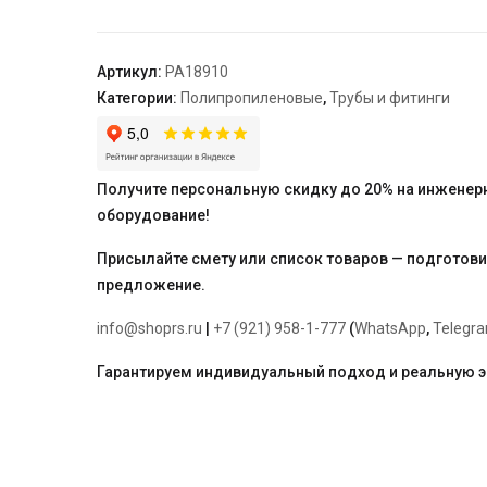
защелкой
DN
25,
Артикул:
PA18910
бел.
Категории:
Полипропиленовые
,
Трубы и фитинги
"PRO
AQUA"
Получите персональную скидку до 20% на инженер
оборудование!
Присылайте смету или список товаров — подготов
предложение.
info@shoprs.ru
|
+7 (921) 958-1-777
(
WhatsApp
,
Telegr
Гарантируем индивидуальный подход и реальную 