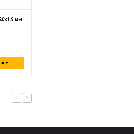
20х1,9 мм
Труба PN10 110 x 10
серая «PRO AQUA» для
холодной воды
1 811
₽
зину
В корзину