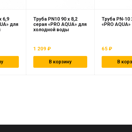
 6,9
Труба PN10 90 x 8,2
Труба PN-10 
UA» для
серая «PRO AQUA» для
«PRO AQUA»
ы
холодной воды
1 209
₽
65
₽
ну
В корзину
В кор