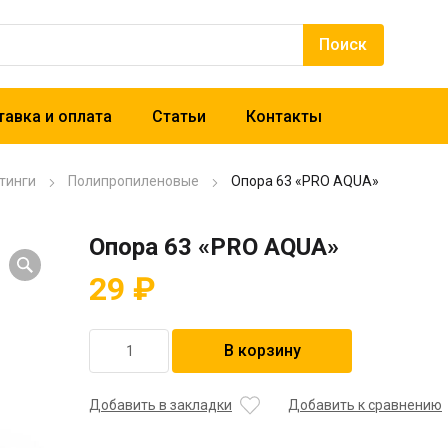
авка и оплата
Статьи
Контакты
тинги
Полипропиленовые
Опора 63 «PRO AQUA»
Опора 63 «PRO AQUA»
29
₽
Количество
В корзину
товара
Опора
63
Добавить в закладки
Добавить к сравнению
"PRO