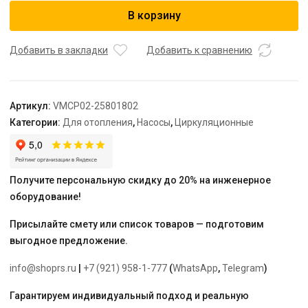
Насос
В корзину
циркуляционный
Varmega
VMCP02
Добавить в закладки
Добавить к сравнению
PRO
25/80
180,
Артикул:
VMCP02-25801802
с
Категории:
Для отопления
,
Насосы
,
Циркуляционные
гайками
Получите персональную скидку до 20% на инженерное
оборудование!
Присылайте смету или список товаров — подготовим
выгодное предложение.
info@shoprs.ru
|
+7 (921) 958-1-777
(
WhatsApp
,
Telegram
)
Гарантируем индивидуальный подход и реальную