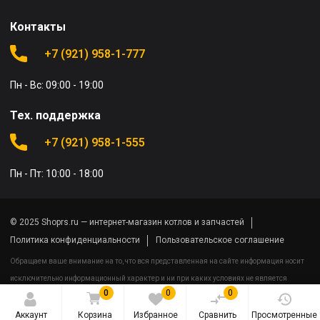
Контакты
+7 (921) 958-1-777
Пн - Вс: 09:00 - 19:00
Тех. поддержка
+7 (921) 958-1-555
Пн - Пт: 10:00 - 18:00
© 2025 Shoprs.ru — интернет-магазин котлов и запчастей
Политика конфиденциальности
Пользовательское соглашение
Обращаем ваше внимание на то, что вся представленная на сайте информация носит
исключительно информационный характер и ни при каких условиях не является
0
0
0
публичной офертой определяемой положениями Статьи 437(2) Гражданского кодекса
Российской Федерации.
Аккаунт
Корзина
Избранное
Сравнить
Просмотренные