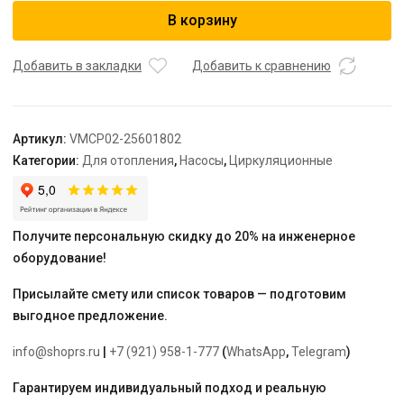
Насос
В корзину
циркуляционный
Varmega
VMCP02
Добавить в закладки
Добавить к сравнению
PRO
25/60
180,
Артикул:
VMCP02-25601802
с
Категории:
Для отопления
,
Насосы
,
Циркуляционные
гайками
Получите персональную скидку до 20% на инженерное
оборудование!
Присылайте смету или список товаров — подготовим
выгодное предложение.
info@shoprs.ru
|
+7 (921) 958-1-777
(
WhatsApp
,
Telegram
)
Гарантируем индивидуальный подход и реальную