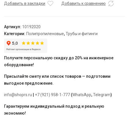
заглушек
Добавить в закладки
Добавить к сравнению
1/2''
(компл.
2
Артикул:
10192020
шт.)
Категории:
Полипропиленовые
,
Трубы и фитинги
(синий/
красный)
VALFEX
Получите персональную скидку до 20% на инженерное
оборудование!
Присылайте смету или список товаров — подготовим
выгодное предложение.
info@shoprs.ru
|
+7 (921) 958-1-777
(
WhatsApp
,
Telegram
)
Гарантируем индивидуальный подход и реальную
экономию!