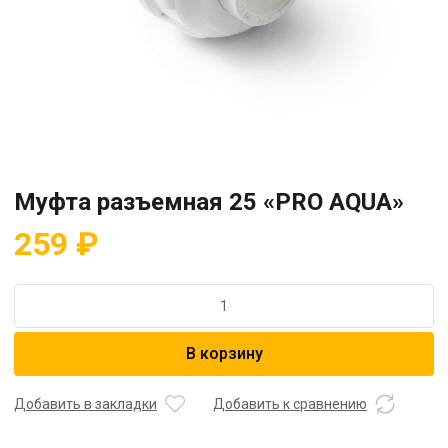
Муфта разъемная 25 «PRO AQUA»
259
₽
Количество
товара
Муфта
В корзину
разъемная
25
"PRO
Добавить в закладки
Добавить к сравнению
AQUA"