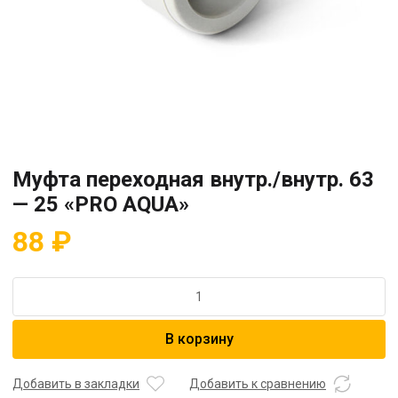
Муфта переходная внутр./внутр. 63
— 25 «PRO AQUA»
88
₽
Количество
товара
Муфта
В корзину
переходная
внутр./
внутр.
Добавить в закладки
Добавить к сравнению