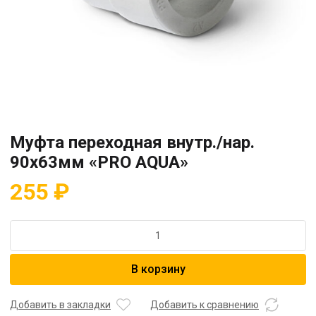
Муфта переходная внутр./нар.
90х63мм «PRO AQUA»
255
₽
Количество
товара
Муфта
В корзину
переходная
внутр./
нар.
Добавить в закладки
Добавить к сравнению