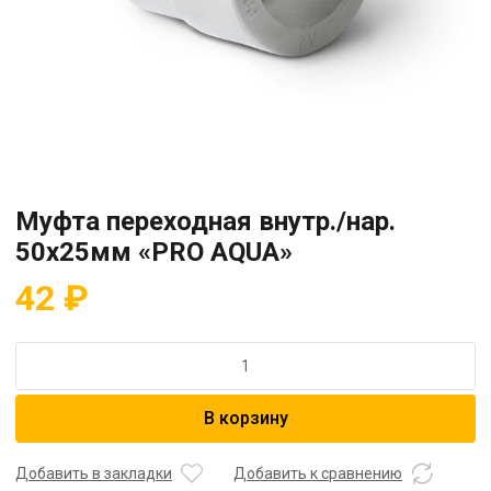
Муфта переходная внутр./нар.
50х25мм «PRO AQUA»
42
₽
Количество
товара
Муфта
В корзину
переходная
внутр./
нар.
Добавить в закладки
Добавить к сравнению