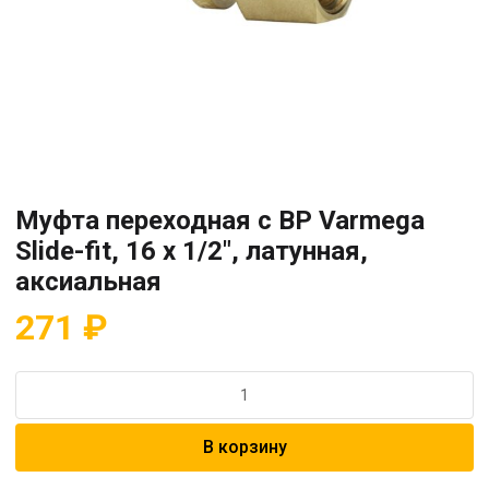
Муфта переходная с ВР Varmega
Slide-fit, 16 х 1/2″, латунная,
аксиальная
271
₽
Количество
товара
Муфта
В корзину
переходная
с