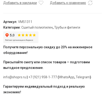
ВР
Добавить в закладки
Добавить к сравнению
Varmega
Slide-
fit,
Артикул:
VM51311
16
Категории:
Сшитый полиэтилен
,
Трубы и фитинги
х
1/2",
латунная,
аксиальная
Получите персональную скидку до 20% на инженерное
оборудование!
Присылайте смету или список товаров — подготовим
выгодное предложение.
info@shoprs.ru
|
+7 (921) 958-1-777
(
WhatsApp
,
Telegram
)
Гарантируем индивидуальный подход и реальную
экономию!