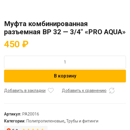
Муфта комбинированная
разъемная BP 32 — 3/4″ «PRO AQUA»
450
₽
Количество
товара
Муфта
В корзину
комбинированная
разъемная
BP
Добавить в закладки
Добавить к сравнению
32
-
3/4"
Артикул:
PA20016
"PRO
Категории:
Полипропиленовые
,
Трубы и фитинги
AQUA"