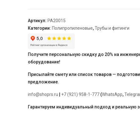
разъемная
BP
25
Артикул:
PA20015
-
Категории:
Полипропиленовые
,
Трубы и фитинги
1"
"PRO
AQUA"
Получите персональную скидку до 20% на инженер
оборудование!
Присылайте смету или список товаров — подготов
предложение.
info@shoprs.ru
|
+7 (921) 958-1-777
(
WhatsApp
,
Telegr
Гарантируем индивидуальный подход и реальную 