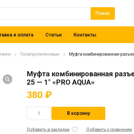
авка и оплата
Статьи
Контакты
тинги
Полипропиленовые
Муфта комбинированная разъем
Муфта комбинированная разъ
25 — 1″ «PRO AQUA»
380
₽
Количество
В корзину
товара
Муфта
комбинированная
Добавить в закладки
Добавить к сравнению