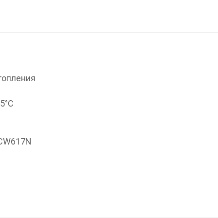
топления
95°С
 CW617N