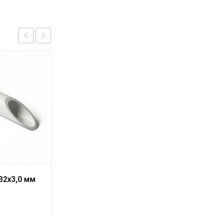
32х3,0 мм
Труба PN10 50 x 4,6
серая «PRO AQUA» для
холодной воды