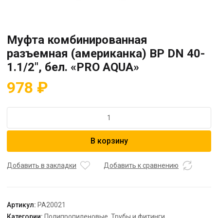
Муфта комбинированная
разъемная (американка) ВР DN 40-
1.1/2″, бел. «PRO AQUA»
978
₽
Количество
товара
Муфта
В корзину
комбинированная
разъемная
(американка)
Добавить в закладки
Добавить к сравнению
ВР
DN
40-
Артикул:
PA20021
1.1/2",
Категории:
Полипропиленовые
,
Трубы и фитинги