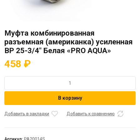
Муфта комбинированная
разъемная (американка) усиленная
ВР 25-3/4″ Белая «PRO AQUA»
458
₽
Количество
товара
Муфта
В корзину
комбинированная
разъемная
(американка)
Добавить в закладки
Добавить к сравнению
усиленная
ВР
25-
Артикул:
PA20014S