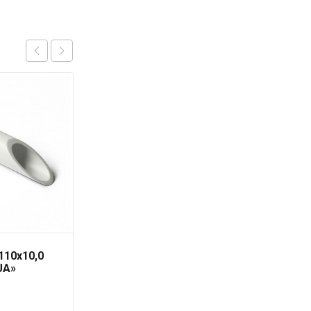
110х10,0
Труба PN-10 40х3,7мм
UA»
«PRO AQUA»