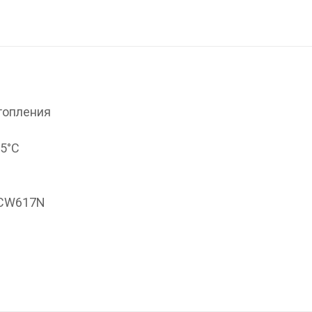
топления
95°С
 CW617N