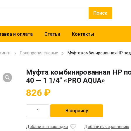
авка и оплата
Статьи
Контакты
тинги
Полипропиленовые
Муфта комбинированная HP под 
Муфта комбинированная HP п
40 — 1 1/4″ «PRO AQUA»
826
₽
Количество
В корзину
товара
Муфта
комбинированная
Добавить в закладки
Добавить к сравнению