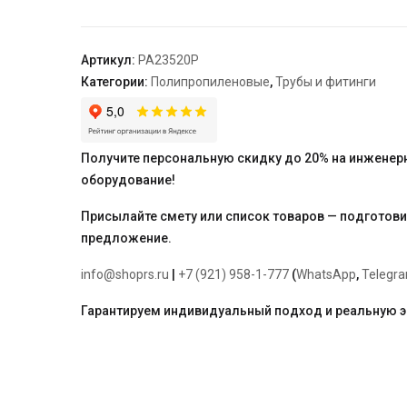
HP
под
ключ
Артикул:
PA23520P
40
Категории:
Полипропиленовые
,
Трубы и фитинги
-
1
1/4"
"PRO
Получите персональную скидку до 20% на инженер
AQUA"
оборудование!
Присылайте смету или список товаров — подготов
предложение.
info@shoprs.ru
|
+7 (921) 958-1-777
(
WhatsApp
,
Telegr
Гарантируем индивидуальный подход и реальную 